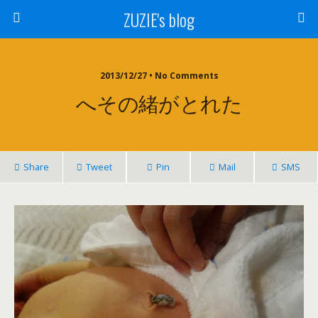
ZUZIE's blog
2013/12/27 • No Comments
へその緒がとれた
Share
Tweet
Pin
Mail
SMS