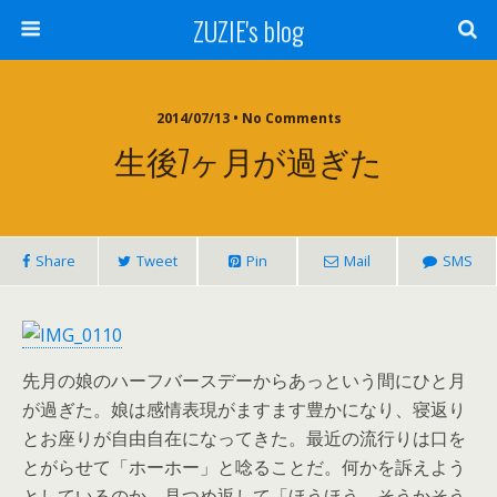
ZUZIE's blog
2014/07/13 • No Comments
生後7ヶ月が過ぎた
Share
Tweet
Pin
Mail
SMS
先月の娘のハーフバースデーからあっという間にひと月
が過ぎた。娘は感情表現がますます豊かになり、寝返り
とお座りが自由自在になってきた。最近の流行りは口を
とがらせて「ホーホー」と唸ることだ。何かを訴えよう
としているのか。見つめ返して「ほうほう。そうかそう