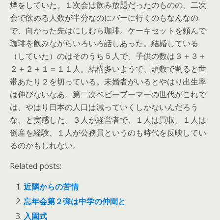
煙をしていた。１次会は飲み放題だったのものの、二次
会で飲める人数が半分なのにバーに行くのもなんなの
で、向かった先はにしむら珈琲。ケーキセットを頼んで
珈琲を飲みながらいろいろ話しあった。結婚している
（していた）のはそのうち５人で、子供の数は３＋３＋
２＋２＋１＝１１人。結構多いようで、頭数で割ると世
帯あたり２を切っている。未婚者がいるとやはり出生率
は伸びないなあ。第二次ベビーブーマーの世代がこれで
は、やはり日本の人口は減っていくしかないんだろう
な、と実感した。３人が経営者で、１人は買収、１人は
倒産を経験、１人が公務員というのも時代を反映してい
るのかもしれない。
Related posts:
近隣からの苦情
忘年会第２弾は中学の仲間と
入園式