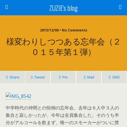
ZUZIE's blog
2015/12/06 • No Comments
様変わりしつつある忘年会（２
０１５年第１弾）
Share
Tweet
Pin
Mail
SMS
中学時代の仲間との恒例の忘年会。去年は６人中３人の
集合と寂しかったが、今年は全員集合した。そのうち半
分がアルコールを飲まず、唯一のスモーカーがついに禁