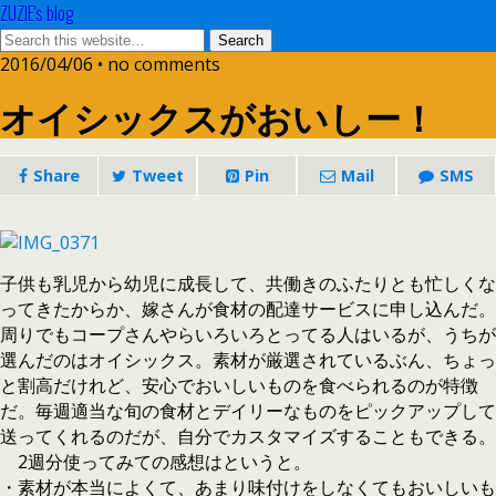
ZUZIE's blog
2016/04/06 • no comments
オイシックスがおいしー！
Share
Tweet
Pin
Mail
SMS
子供も乳児から幼児に成長して、共働きのふたりとも忙しくな
ってきたからか、嫁さんが食材の配達サービスに申し込んだ。
周りでもコープさんやらいろいろとってる人はいるが、うちが
選んだのはオイシックス。素材が厳選されているぶん、ちょっ
と割高だけれど、安心でおいしいものを食べられるのが特徴
だ。毎週適当な旬の食材とデイリーなものをピックアップして
送ってくれるのだが、自分でカスタマイズすることもできる。
2週分使ってみての感想はというと。
・素材が本当によくて、あまり味付けをしなくてもおいしいも