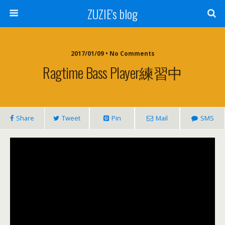
ZUZIE's blog
2017/01/09 • No Comments
Ragtime Bass Player練習中
Share
Tweet
Pin
Mail
SMS