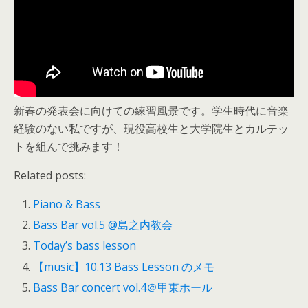
新春の発表会に向けての練習風景です。学生時代に音楽
経験のない私ですが、現役高校生と大学院生とカルテッ
トを組んで挑みます！
Related posts:
Piano & Bass
Bass Bar vol.5 @島之内教会
Today’s bass lesson
【music】10.13 Bass Lesson のメモ
Bass Bar concert vol.4＠甲東ホール