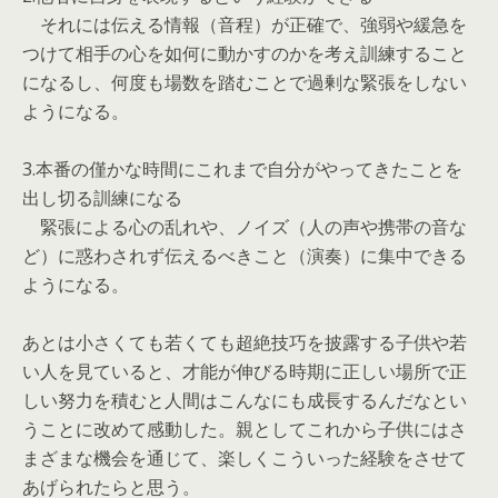
それには伝える情報（音程）が正確で、強弱や緩急を
つけて相手の心を如何に動かすのかを考え訓練すること
になるし、何度も場数を踏むことで過剰な緊張をしない
ようになる。
3.本番の僅かな時間にこれまで自分がやってきたことを
出し切る訓練になる
緊張による心の乱れや、ノイズ（人の声や携帯の音な
ど）に惑わされず伝えるべきこと（演奏）に集中できる
ようになる。
あとは小さくても若くても超絶技巧を披露する子供や若
い人を見ていると、才能が伸びる時期に正しい場所で正
しい努力を積むと人間はこんなにも成長するんだなとい
うことに改めて感動した。親としてこれから子供にはさ
まざまな機会を通じて、楽しくこういった経験をさせて
あげられたらと思う。