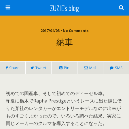
ZUZIE's blog
2017/04/03 • No Comments
納車
Share
Tweet
Pin
Mail
SMS
初めての国産車、そして初めてのディーゼル車。
昨夏に栃木でRapha Prestigeというレースに出た際に借
りた某社のレンタカーがエントリーモデルなのに出来が
ものすごくよかったので、いろいろ調べた結果、実家に
同じメーカーのクルマを導入することになった。