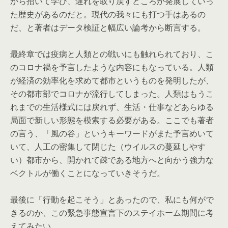
から招いて学び、遅れを取り戻すどころか発展していっ
た歴史があるのだと。現代の我々にも打つ手はあるの
だ、と著者はデータ検証と幅広い論考から断言する。
最終章では疫病と人類との戦いにも触れられており、こ
のコロナ禍を予言したような内容にもなっている。人類
が経済の効率化を求めて都市というものを発明したが、
その都市部でコロナが流行してしまった。人類はもうこ
れまでの生活様式には戻れず、生活・仕事などあらゆる
局面で新しい形態を模索する必要がある。ここでも著者
の言う、「風の谷」というキーワードがまた予言めいて
いて、人工の密集して閉じた（ウイルスの蔓延しやす
い）都市から、開かれて疎である地方へと向かう強力な
ベクトルが働くことになっていきそうだ。
最後に「行動を起こそう」とあったので、私にも何がで
きるのか、この緊急事態宣言下のステイホーム期間に考
えてみたい。