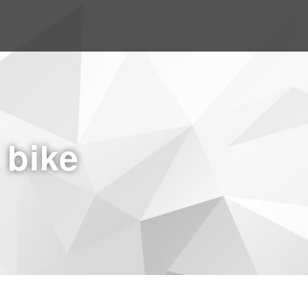
a bike