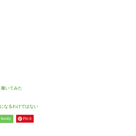
を履いてみた
になるわけではない
feedly
Pin it