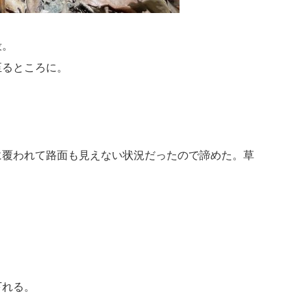
段。
至るところに。
に覆われて路面も見えない状況だったので諦めた。草
下れる。