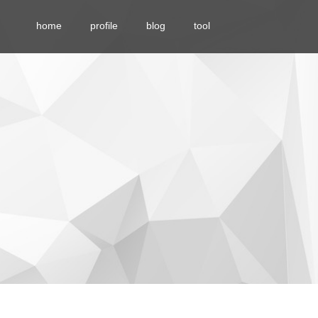
home
profile
blog
tool