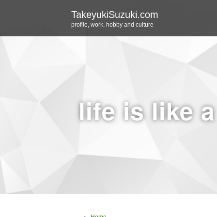
TakeyukiSuzuki.com
profile, work, hobby and culture
life is like 