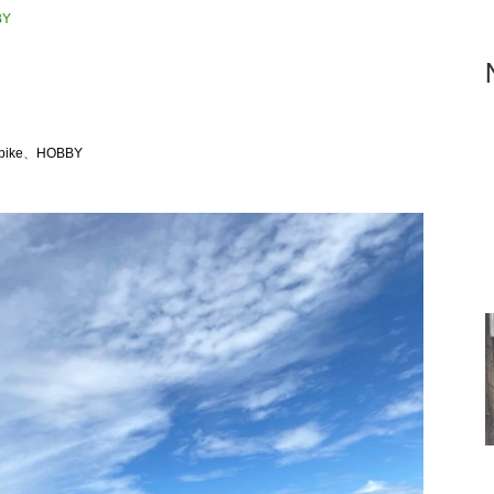
BY
bike
、
HOBBY