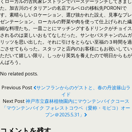
くローカルの古民家レストランでバースデーランチしてきまし
た。加古川のイタリアンの名店アルベロの移転先PORONIで
す。素晴らしいロケーション、選び抜かれた設え、見事なプレ
ゼンテーション、ローカルの野菜や肉を使って仕上げられた繊
細な料理たち。一皿ごとにマッチングするドリンクがチョイス
されるのは楽しいおもてなしだった。サンセバスチャンのムガ
リッツを思い出した。それに引けをとらない至福の３時間を過
ごさせてもらった。スタッフと店内のお客様にもお祝いしてい
ただいて嬉しい限り。しっかり英気を養えたので明日からもが
んばろう。
No related posts.
Previous Post
サンフランからのゲストと、春の丹波篠山ラ
イド
Next Post
神戸市立森林植物園内にマウンテンバイクコース
「マウンテンバイク フォレストコウベ（愛称・モビコ）オー
プン＠2025.5.31」
コメントを残す