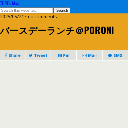
ZUZIE's blog
2025/05/21 • no comments
バースデーランチ＠PORONI
Share
Tweet
Pin
Mail
SMS