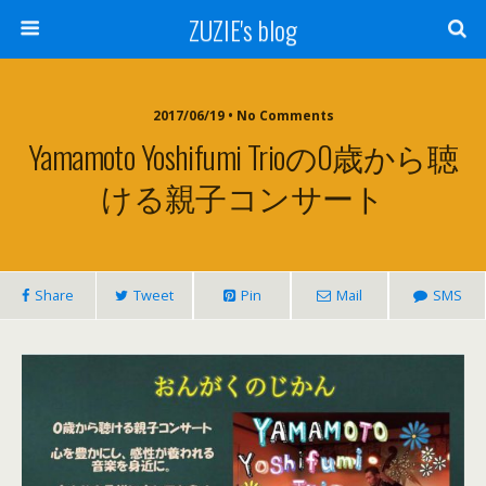
ZUZIE's blog
2017/06/19 • No Comments
Yamamoto Yoshifumi Trioの0歳から聴
ける親子コンサート
Share
Tweet
Pin
Mail
SMS