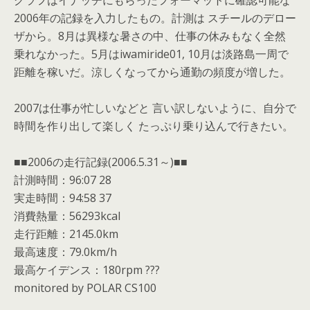
グラフはイナッチにもらったフォーマットに確認可能な
2006年の記録を入力したもの。計測は スチールのデロー
ザから。8月は異様な暑さの中、仕事の休みもなく全然
乗れなかった。5月はiwamiride01, 10月は淡路島一周で
距離を稼いだ。涼しくなってから通勤の頻度が増した。
2007は仕事が忙しいなどと 言い訳しないように、自分で
時間を作り出して楽しく たっぷり乗り込んで行きたい。
■■2006の走行記録(2006.5.31～)■■
計測時間：96:07 28
実走時間：94:58 37
消費熱量：56293kcal
走行距離：2145.0km
最高速度：79.0km/h
最高ケイデンス：180rpm ???
monitored by POLAR CS100