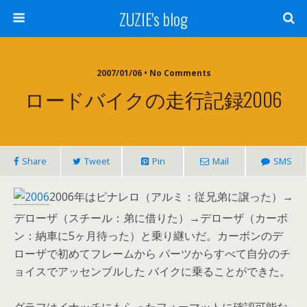
ZUZIE's blog
2007/01/06 • No Comments
ロードバイクの走行記録2006
Share
Tweet
Pin
Mail
SMS
2006年はピナレロ（アルミ：従兄弟に譲った）→
デローザ（スチール：弟に借りた）→デローザ（カーボ
ン：納車に5ヶ月待った）と乗り継いだ。カーボンのデ
ローザで初めてフレームから パーツからすべて自分のチ
ョイスでアッセンブルした バイクに乗ることができた。