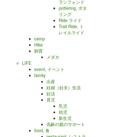
ランフォンド
pottering, ポタ
リング
Ride ライド
Trail Ride, ト
レイルライド
camp
Hike
飼育
メダカ
LIFE
event, イベント
family
出産
妊婦（妊夫）生活
妊活
育児
乳児
幼児
新生児
高齢の親のサポート
food, 食
restaurant, レストラ