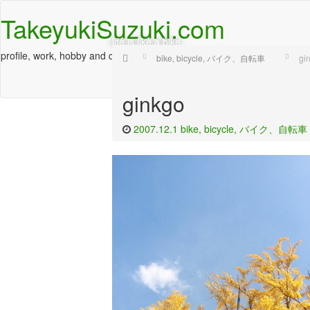
TakeyukiSuzuki.com
life is like a bike
profile, work, hobby and culture
Home
bike, bicycle, バイク、自転車
gi
ginkgo
2007.12.1
bike, bicycle, バイク、自転車