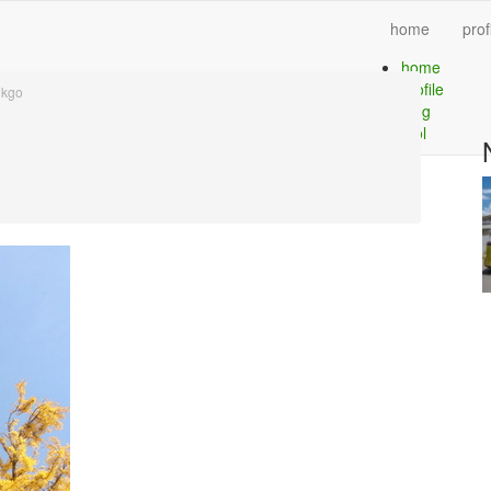
home
prof
home
profile
nkgo
blog
tool