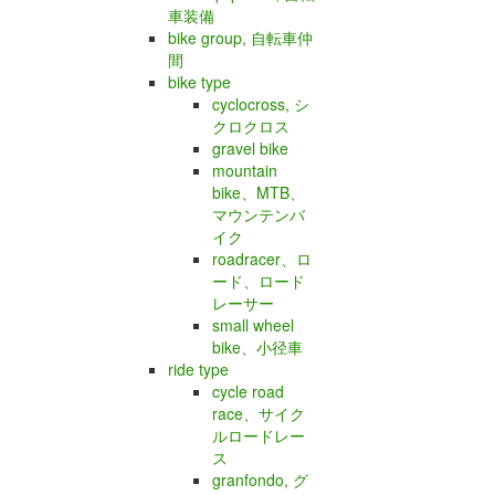
車装備
bike group, 自転車仲
間
bike type
cyclocross, シ
クロクロス
gravel bike
mountain
bike、MTB、
マウンテンバ
イク
roadracer、ロ
ード、ロード
レーサー
small wheel
bike、小径車
ride type
cycle road
race、サイク
ルロードレー
ス
granfondo, グ