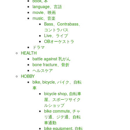
book, 本
language、言語
movie、映画
music、音楽
Bass、Contrabass、
コントラバス
Live、ライブ
OBオーケストラ
ドラマ
HEALTH
battle against 乳がん
bone fracture、骨折
ヘルスケア
HOBBY
bike, bicycle, バイク、自転
車
bicycle shop, 自転車
屋、スポーツサイク
ルショップ
bike commute, チャ
リ通、ジテ通、自転
車通勤
bike equipment, 自転