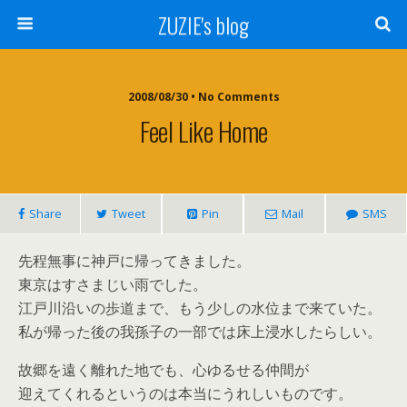
ZUZIE's blog
2008/08/30 • No Comments
Feel Like Home
Share
Tweet
Pin
Mail
SMS
先程無事に神戸に帰ってきました。
東京はすさまじい雨でした。
江戸川沿いの歩道まで、もう少しの水位まで来ていた。
私が帰った後の我孫子の一部では床上浸水したらしい。
故郷を遠く離れた地でも、心ゆるせる仲間が
迎えてくれるというのは本当にうれしいものです。