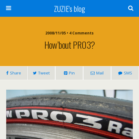
ZUZIE's blog
2008/11/05 • 4 Comments
How’bout PRO3?
Share
Tweet
Pin
Mail
SMS