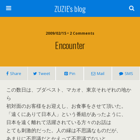
ZUZIE's blog
2009/02/15 • 2 Comments
Encounter
Share
Tweet
Pin
Mail
SMS
この数日は、ブダペスト、マカオ、東京それぞれの地か
ら
初対面のお客様をお迎えし、お食事をさせて頂いた。
「遠くにありて日本人」という番組があったように、
日本を遠く離れて活躍されている方々のお話は
とても刺激的だった。人の縁は不思議なものだが、
あまりに不思議だとかえって不思議でないと