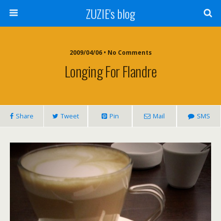
ZUZIE's blog
2009/04/06 • No Comments
Longing For Flandre
Share
Tweet
Pin
Mail
SMS