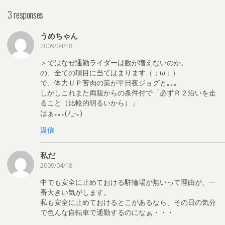
3 responses
うめちゃん
2009/04/18
＞ではなぜ通勤ライダーは数が増えないのか。
の、全ての項目に当てはまります（；ω；）
で、体力ＵＰ苦肉の策が平日夜ジョグと｡｡｡
しかしこれまた両親からの条件付で「必ずＲ２沿いを走
ること（比較的明るいから）」
はぁ｡｡｡(ﾉ_-｡)
返信
私だ
2009/04/18
中でも安全に止めておける駐輪場が無いって理由が、一
番大きい気がします。
私も安全に止めておけるとこがあるなら、その日の気分
で色んな自転車で通勤するのになぁ・・・