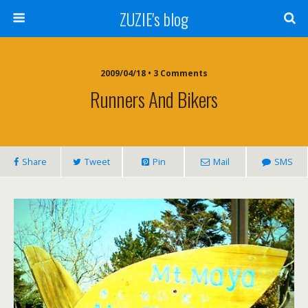
ZUZIE's blog
2009/04/18 • 3 Comments
Runners And Bikers
Share
Tweet
Pin
Mail
SMS