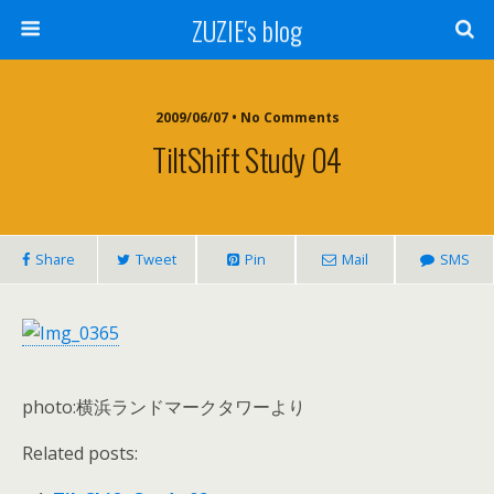
ZUZIE's blog
2009/06/07 • No Comments
TiltShift Study 04
Share
Tweet
Pin
Mail
SMS
photo:横浜ランドマークタワーより
Related posts: