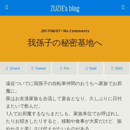
ZUZIE's blog
2017/06/07 • No Comments
我孫子の秘密基地へ
Share
Tweet
Pin
Mail
SMS
遠征ついでに我孫子の自転車仲間のおうちへ家族でお邪
魔に。
夜はお友達家族も合流して宴会となり、久しぶりに日付
またいで飲んだ。
1人でお邪魔するならまだしも、家族単位でお呼ばれし
たりお招きしたりすると、移動や食事が大変だけど、賑
やかさと楽しさは代えがたいものがある。