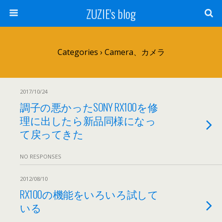
ZUZIE's blog
Categories ›
Camera、カメラ
2017/10/24
調子の悪かったSONY RX100を修
理に出したら新品同様になっ
て戻ってきた
NO RESPONSES
2012/08/10
RX100の機能をいろいろ試して
いる