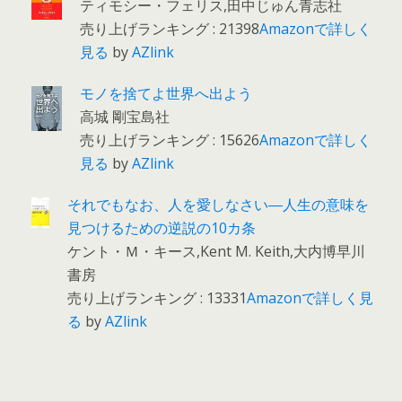
ティモシー・フェリス,田中じゅん青志社
売り上げランキング : 21398
Amazonで詳しく
見る
by
AZlink
モノを捨てよ世界へ出よう
高城 剛宝島社
売り上げランキング : 15626
Amazonで詳しく
見る
by
AZlink
それでもなお、人を愛しなさい―人生の意味を
見つけるための逆説の10カ条
ケント・Ｍ・キース,Kent M. Keith,大内博早川
書房
売り上げランキング : 13331
Amazonで詳しく見
る
by
AZlink