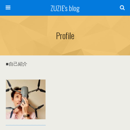
ZUZIE's blog
Profile
■自己紹介