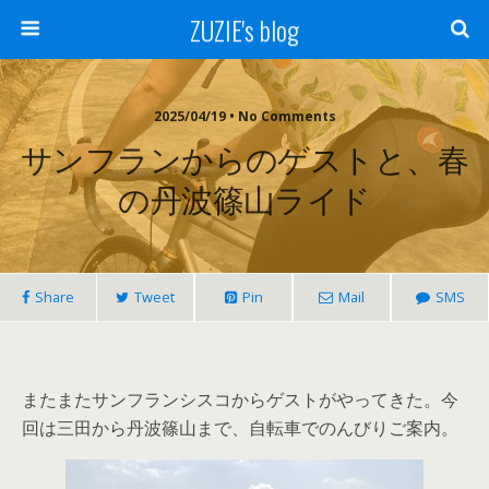
ZUZIE's blog
2025/04/19 • No Comments
サンフランからのゲストと、春
の丹波篠山ライド
Share
Tweet
Pin
Mail
SMS
またまたサンフランシスコからゲストがやってきた。今
回は三田から丹波篠山まで、自転車でのんびりご案内。