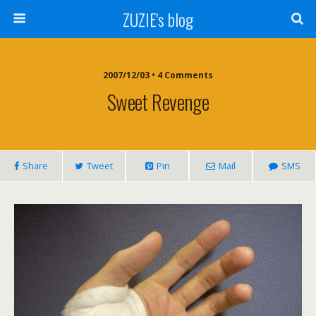
ZUZIE's blog
2007/12/03 • 4 Comments
Sweet Revenge
Share
Tweet
Pin
Mail
SMS