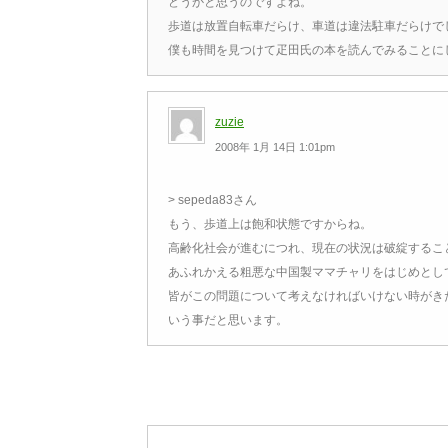
どうかと思うのですよね。
歩道は放置自転車だらけ、車道は違法駐車だらけで
僕も時間を見つけて疋田氏の本を読んでみることに
zuzie
2008年 1月 14日 1:01pm
> sepeda83さん
もう、歩道上は飽和状態ですからね。
高齢化社会が進むにつれ、現在の状況は破綻するこ
あふれかえる粗悪な中国製ママチャリをはじめとし
皆がこの問題について考えなければいけない時がき
いう事だと思います。