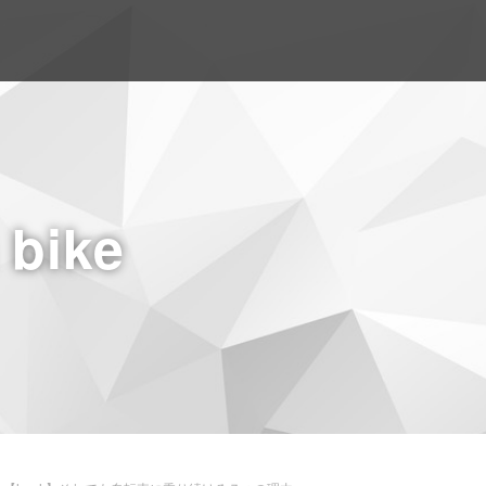
a bike