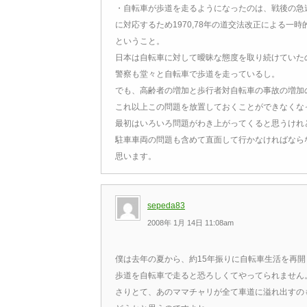
・自転車が歩道を走るようになったのは、戦後の急
に対応するため1970,78年の道交法改正による一
ということ。
日本は自転車に対して曖昧な態度を取り続けていた
警察も堂々と自転車で歩道を走っているし。
でも、高齢者の増加と歩行者対自転車の事故の増加
これ以上この問題を放置しておくことができなくな
最初はいろいろ問題がわき上がってくると思うけれ
駐車車両の問題も含めて直面して行かなければなら
思います
sepeda83
2008年 1月 14日 11:08am
僕は去年の夏から、約15年振りに自転車生活を再
歩道を自転車で走ると恐ろしくてやってられません
さりとて、あのママチャリが全て車道に溢れ出すの