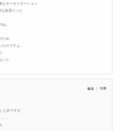
速なモータリゼーション
時的な処置だった
のね。
のため
ったのですよ。
ど
ないと
。
引用
返信
開した訳ですが、
。。。
も、