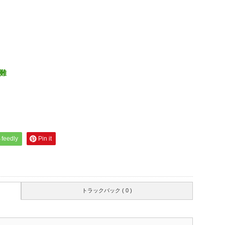
難
feedly
Pin it
トラックバック ( 0 )