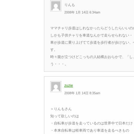
りんも
2008年 1月 14日 6:34am
ママチャリ歩道はしれなかったらどうしたらいいの
しかも子供チャリを車道なんかで走らせられない・
車が歩道に乗り上げてて歩道を歩行者が歩けない、
す。
時々腹が立つけどこっちの人結構おおらかで、「し
う・・・。
zuzie
2008年 1月 14日 8:35am
＞りんもさん
知って欲しいのは
・自転車が歩道を走っているのは世界中で日本だけ
・本来自転車は軽車両であり車道を走るべきもの