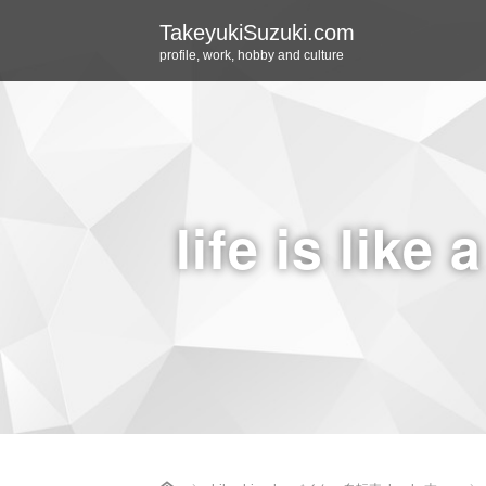
TakeyukiSuzuki.com
profile, work, hobby and culture
life is like 
Home