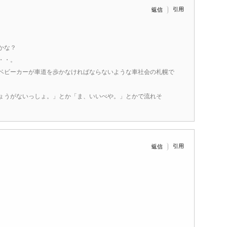
引用
返信
かな？
・・。
ベビーカーが車道を歩かなければならないような車社会の札幌で
ょうがないっしょ。」とか「ま、いいべや。」とかで流れそ
引用
返信