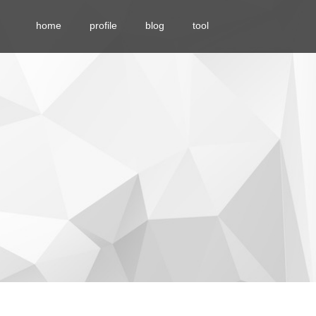
home
profile
blog
tool