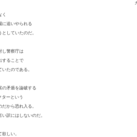
なく
場に追いやられる
うとしていたのだ。
対し警察庁は
出することで
ていたのである。
案の矛盾を論破する
クターという
のだから恐れ入る。
言い訳にはしないのだ。
て欲しい。