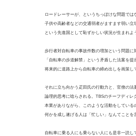
ロードレーサーが、というちっぽけな問題では
子供や高齢者などの交通弱者がますます弱い立
という先進国として恥ずかしい状況が生まれよ
歩行者対自転車の事故件数の増加という問題に
「自転車の歩道解禁」という矛盾した法案を提
将来的に道路上から自転車の締め出しを画策し
それに立ち向かう疋田氏の行動力と、官僚の法
論理的思考に唸らされる。TBSのチーフディレ
本業がありながら、このような活動をしている
何かを成し遂げる人は「忙しい」なんてことを
自転車に乗る人にも乗らない人にも是非一読し