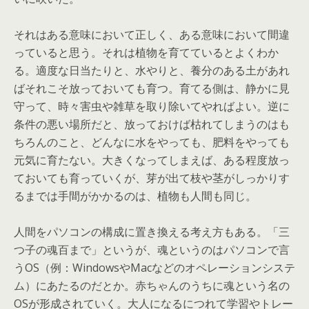
それはある意味において正しく、ある意味において間違
っていると思う。それは植物を育てているとよくわか
る。適度な日当たりと、水やりと、養分のある土があれ
ばそれこそ放っておいても育つ。育てる側は、静かに見
守って、時々害虫や雑草を取り除いてやればよい。逆に
条件の悪い場所だと、放っておけば枯れてしまうのはも
ちろんのこと、どんなに水をやっても、肥料をやっても
元気に育たない。大きくなってしまえば、ある程度放っ
ておいても育っていくが、芽が出て枝や茎がしっかりす
るまでは手間がかかるのは、植物も人間も同じ。
人間をパソコンの構成に置き換える考え方もある。「三
つ子の魂百まで」というが、魂というのはパソコンで言
うOS（例：WindowsやMacなどのオペレーションシステ
ム）にあたるのだとか。赤ちゃんのうちに魂という名の
OSが形成されていく。大人になるにつれて学習やトレー