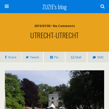
ZUZIE's blog
2015/07/05 • No Comments
UTRECHT-UTRECHT
Share
Tweet
Pin
Mail
SMS