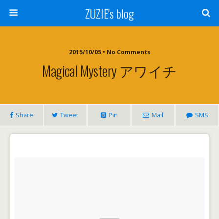
ZUZIE's blog
2015/10/05 • No Comments
Magical Mystery アワイチ
Share
Tweet
Pin
Mail
SMS