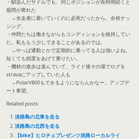
・馴染んだサドルでも、同じポジションが長時間続くと
股間が痺れた
→全走者に着いていくのに必死だったから。余裕ナッ
シング。
・仲間たちは働きながらもコンディションを維持してい
た。私ももう少しできることがあるのでは。
→やっぱ通勤とかで定期的に乗ってる人は強いよね。
短くても頻度をあげて乗りたい。
・機材の進歩は進んでいて、ライド後その場でログを
stravaにアップしていた人も
→PolarV800もできるようにならんかなー。アップデ
ート希望。
Related posts:
淡路島の北東を走る
淡路島の北西を走る
【bike】ヒロチェプレゼンツ淡路ローカルライ