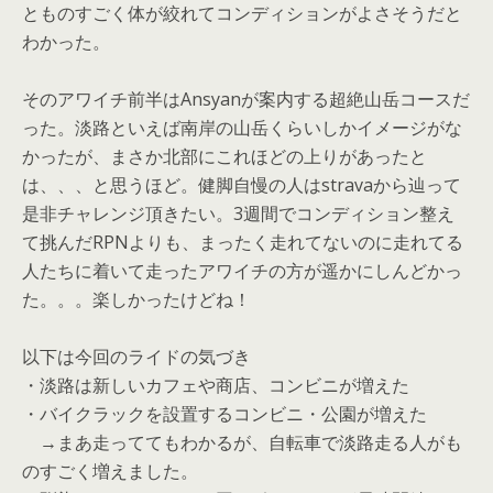
とものすごく体が絞れてコンディションがよさそうだと
わかった。
そのアワイチ前半はAnsyanが案内する超絶山岳コースだ
った。淡路といえば南岸の山岳くらいしかイメージがな
かったが、まさか北部にこれほどの上りがあったと
は、、、と思うほど。健脚自慢の人はstravaから辿って
是非チャレンジ頂きたい。3週間でコンディション整え
て挑んだRPNよりも、まったく走れてないのに走れてる
人たちに着いて走ったアワイチの方が遥かにしんどかっ
た。。。楽しかったけどね！
以下は今回のライドの気づき
・淡路は新しいカフェや商店、コンビニが増えた
・バイクラックを設置するコンビニ・公園が増えた
→まあ走っててもわかるが、自転車で淡路走る人がも
のすごく増えました。