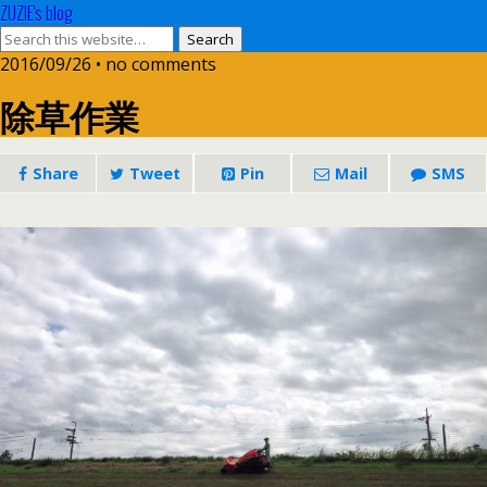
ZUZIE's blog
2016/09/26 • no comments
除草作業
Share
Tweet
Pin
Mail
SMS