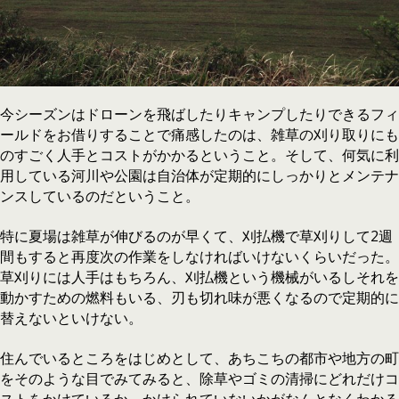
今シーズンはドローンを飛ばしたりキャンプしたりできるフィ
ールドをお借りすることで痛感したのは、雑草の刈り取りにも
のすごく人手とコストがかかるということ。そして、何気に利
用している河川や公園は自治体が定期的にしっかりとメンテナ
ンスしているのだということ。
特に夏場は雑草が伸びるのが早くて、刈払機で草刈りして2週
間もすると再度次の作業をしなければいけないくらいだった。
草刈りには人手はもちろん、刈払機という機械がいるしそれを
動かすための燃料もいる、刃も切れ味が悪くなるので定期的に
替えないといけない。
住んでいるところをはじめとして、あちこちの都市や地方の町
をそのような目でみてみると、除草やゴミの清掃にどれだけコ