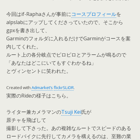
今回はif-Raphaさんが事前に
コースプロフィール
を
alpslabにアップしてくださっていたので、そこから
gpxを書き出して、
Garminのフォルダに入れるだけでGarminがコースを案
内してくれた。
ルート上の各分岐点でピロピロとアラームが鳴るので
「あなたはどこにいてもすぐわかるね」
とヴィンセントに笑われた。
Created with
Admarket’s
flickrSLiDR
.
実際のRideの様子はこちら。
ライター兼カメラマンの
Tsuji Kei
氏が
原チャを飛ばして
撮影して下さった。あの複雑なルートでスピードのある
ロードバイクに先行してカメラを構えるのは、至難の業