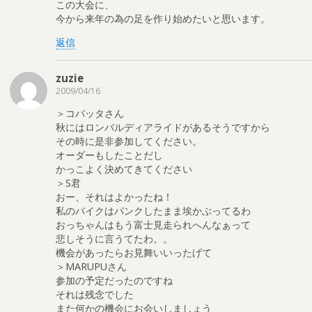
この大会に、
今から来年の為の足を作り始めたいと思います。
返信
zuzie
2009/04/16
＞コバッタさん
秋にはロンバルディアライドがあるそうですから
その時に是非参加してください。
オーダーもしたことだし
かっこよく決めてきてください
＞S君
おー、それはよかったね！
私のバイクはパンクしたまま埃かぶってるわ
おっちゃんはもう富士見走られへんなぁって
悲しそうに言うてたわ。。
機会があったらお見舞いいったげて
＞MARUPUさん
参加の予定だったのですね
それは残念でした
また何かの機会にお会いしましょう