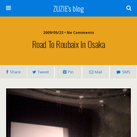
ZUZIE's blog
2009/05/23 • No Comments
Road To Roubaix In Osaka
Share
Tweet
Pin
Mail
SMS