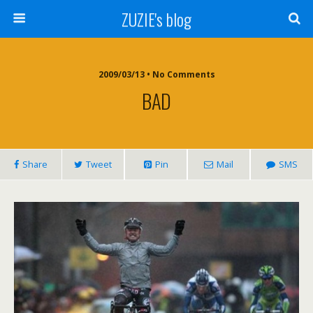
ZUZIE's blog
2009/03/13 • No Comments
BAD
Share
Tweet
Pin
Mail
SMS