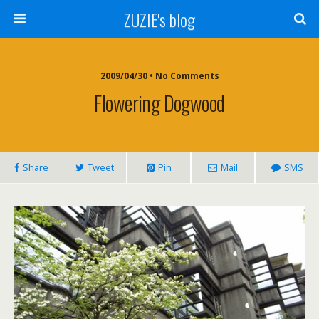
ZUZIE's blog
2009/04/30 • No Comments
Flowering Dogwood
Share
Tweet
Pin
Mail
SMS