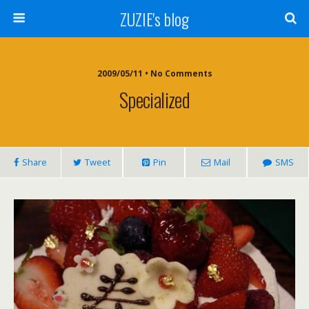
ZUZIE's blog
2009/05/11 • No Comments
Specialized
Share
Tweet
Pin
Mail
SMS