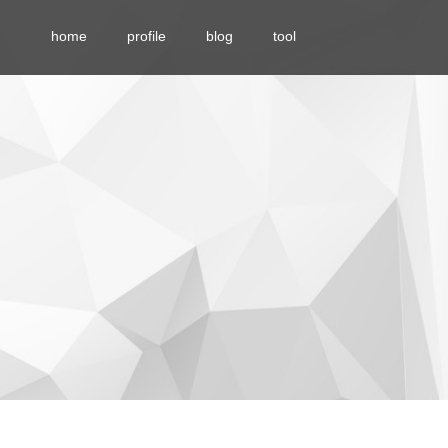
home
profile
blog
tool