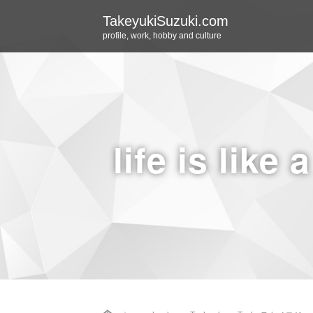
TakeyukiSuzuki.com
profile, work, hobby and culture
life is like 
Home