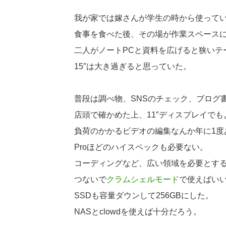
我が家では嫁さんが学生の時から使って
食事を食べた後、その場が作業スペース
二人がノートPCと資料を広げると狭いテ
15″は大き過ぎると思っていた。
普段は調べ物、SNSのチェック、ブログ
店頭で確かめた上、11″ディスプレイで
負荷のかかるビデオの編集なんか年に1度
Proほどのハイスペックも必要ない。
コーディングなど、広い領域を必要とす
つないで
クラムシェルモード
で使えばい
SSDも容量ダウンして256GBにした。
NASとclowdを使えば十分だろう。