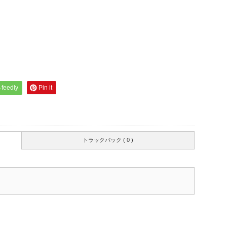
feedly
Pin it
トラックバック ( 0 )