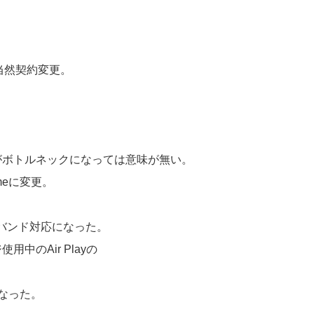
当然契約変更。
がボトルネックになっては意味が無い。
remeに変更。
デュアルバンド対応になった。
中のAir Playの
くなった。